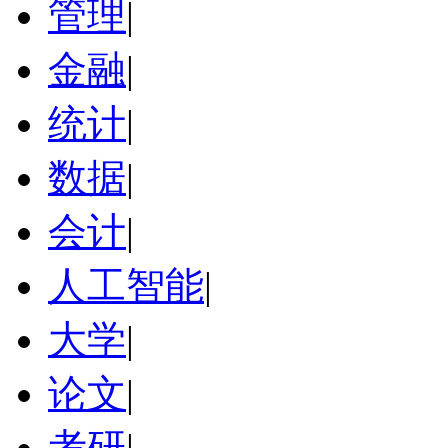
管理
|
金融
|
统计
|
数据
|
会计
|
人工智能
|
大学
|
论文
|
考研
|