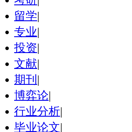
留学
|
专业
|
投资
|
文献
|
期刊
|
博弈论
|
行业分析
|
毕业论文
|