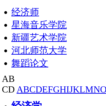
经济师
星海音乐学院
新疆艺术学院
河北师范大学
舞蹈论文
AB
CD
A
B
C
D
E
F
G
H
I
J
K
L
M
N