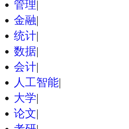
管理
|
金融
|
统计
|
数据
|
会计
|
人工智能
|
大学
|
论文
|
考研
|