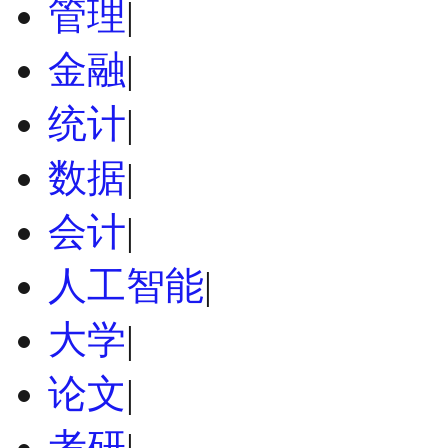
管理
|
金融
|
统计
|
数据
|
会计
|
人工智能
|
大学
|
论文
|
考研
|