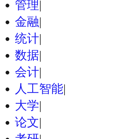
管理
|
金融
|
统计
|
数据
|
会计
|
人工智能
|
大学
|
论文
|
考研
|