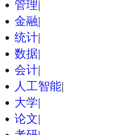
管理
|
金融
|
统计
|
数据
|
会计
|
人工智能
|
大学
|
论文
|
考研
|