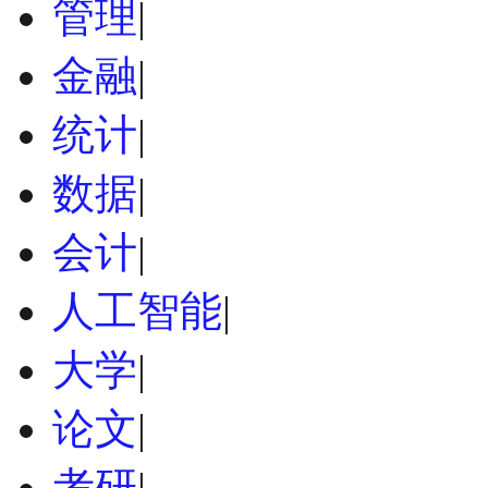
管理
|
金融
|
统计
|
数据
|
会计
|
人工智能
|
大学
|
论文
|
考研
|