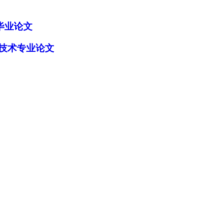
毕业论文
教育技术专业论文
加入经管之家，拥有更多权限。
确定
取消