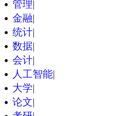
管理
|
金融
|
统计
|
数据
|
会计
|
人工智能
|
大学
|
论文
|
考研
|