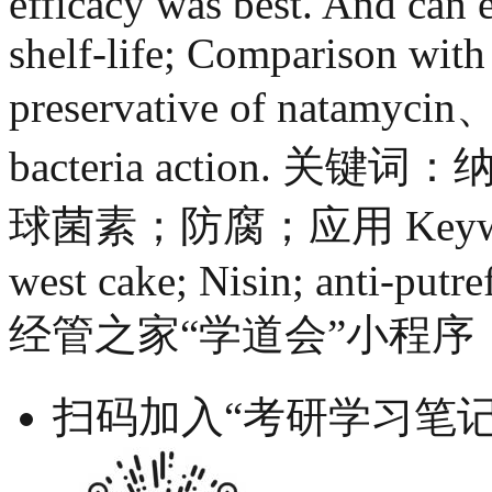
efficacy was best. And can 
shelf-life; Comparison wit
preservative of natamycin、N
bacteria action.
球菌素；防腐；应用 Keywords：
west cake; Nisin; anti-putre
经管之家“学道会”小程序
扫码加入“考研学习笔记