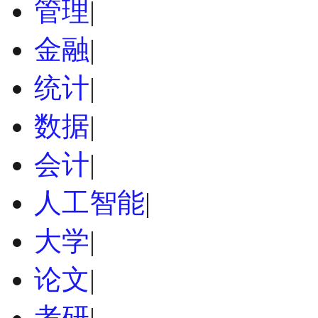
管理
|
金融
|
统计
|
数据
|
会计
|
人工智能
|
大学
|
论文
|
考研
|