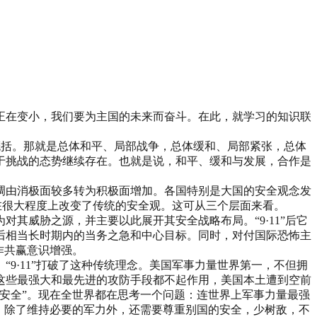
正在变小，我们要为主国的未来而奋斗。在此，就学习的知识联
来概括。那就是总体和平、局部战争，总体缓和、局部紧张，总体
于挑战的态势继续存在。也就是说，和平、缓和与发展，合作是
调由消极面较多转为积极面增加。各国特别是大国的安全观念发
争在很大程度上改变了传统的安全观。这可从三个层面来看。
其威胁之源，并主要以此展开其安全战略布局。“9·11”后它
后相当长时期内的当务之急和中心目标。同时，对付国际恐怖主
作共赢意识增强。
9·11”打破了这种传统理念。美国军事力量世界第一，不但拥
这些最强大和最先进的攻防手段都不起作用，美国本土遭到空前
安全”。现在全世界都在思考一个问题：连世界上军事力量最强
，除了维持必要的军力外，还需要尊重别国的安全，少树敌，不