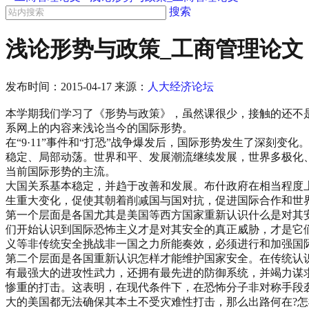
搜索
浅论形势与政策_工商管理论文
发布时间：
2015-04-17
来源：
人大经济论坛
本学期我们学习了《形势与政策》，虽然课很少，接触的还不
系网上的内容来浅论当今的国际形势。
在“9·11”事件和“打恐”战争爆发后，国际形势发生了深
稳定、局部动荡。世界和平、发展潮流继续发展，世界多极化
当前国际形势的主流。
大国关系基本稳定，并趋于改善和发展。布什政府在相当程度
生重大变化，促使其朝着削减国与国对抗，促进国际合作和世界
第一个层面是各国尤其是美国等西方国家重新认识什么是对其安
们开始认识到国际恐怖主义才是对其安全的真正威胁，才是它
义等非传统安全挑战非一国之力所能奏效，必须进行和加强国
第二个层面是各国重新认识怎样才能维护国家安全。在传统认识
有最强大的进攻性武力，还拥有最先进的防御系统，并竭力谋
惨重的打击。这表明，在现代条件下，在恐怖分子非对称手段
大的美国都无法确保其本土不受灾难性打击，那么出路何在?