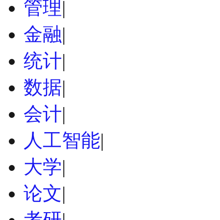
管理
|
金融
|
统计
|
数据
|
会计
|
人工智能
|
大学
|
论文
|
考研
|