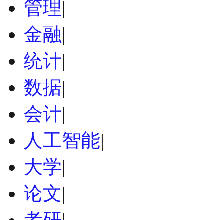
管理
|
金融
|
统计
|
数据
|
会计
|
人工智能
|
大学
|
论文
|
考研
|