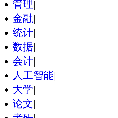
管理
|
金融
|
统计
|
数据
|
会计
|
人工智能
|
大学
|
论文
|
考研
|