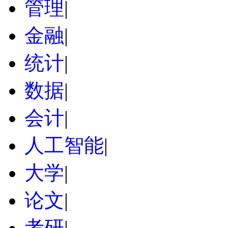
管理
|
金融
|
统计
|
数据
|
会计
|
人工智能
|
大学
|
论文
|
考研
|