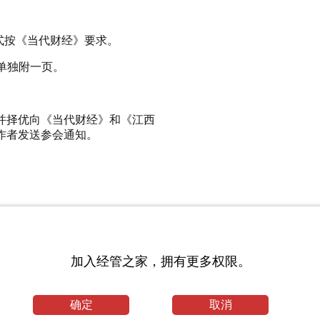
格式按《当代财经》要求。
并单独附一页。
并择优向《当代财经》和《江西
作者发送参会通知。
加入经管之家，拥有更多权限。
按火车硬卧票标准）。论坛详情
yjy/index.htm）、中国经济学教
确定
取消