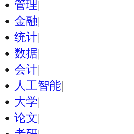
管理
|
金融
|
统计
|
数据
|
会计
|
人工智能
|
大学
|
论文
|
考研
|