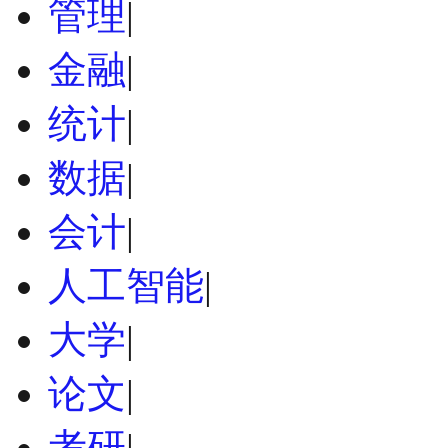
管理
|
金融
|
统计
|
数据
|
会计
|
人工智能
|
大学
|
论文
|
考研
|