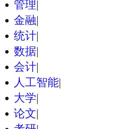
管理
|
金融
|
统计
|
数据
|
会计
|
人工智能
|
大学
|
论文
|
考研
|