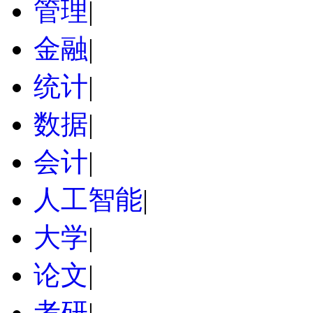
管理
|
金融
|
统计
|
数据
|
会计
|
人工智能
|
大学
|
论文
|
考研
|