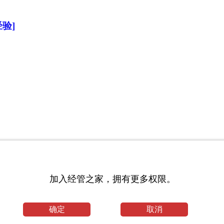
验]
教育毕业论文
加入经管之家，拥有更多权限。
息：邵宏
究考研专业目录及考试科目_东北师范大学考研网
确定
取消