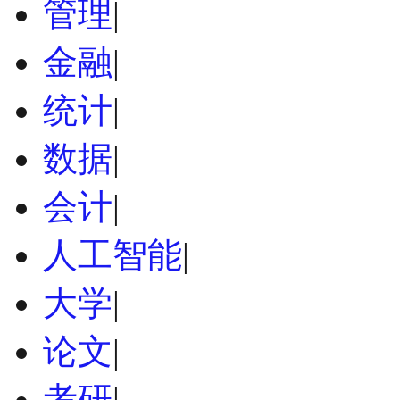
管理
|
金融
|
统计
|
数据
|
会计
|
人工智能
|
大学
|
论文
|
考研
|