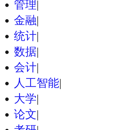
管理
|
金融
|
统计
|
数据
|
会计
|
人工智能
|
大学
|
论文
|
考研
|