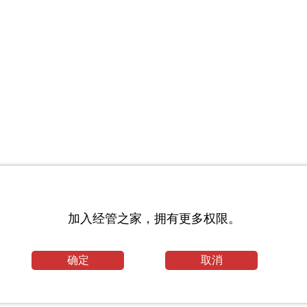
业论文
加入经管之家，拥有更多权限。
论文
确定
取消
目_复旦大学考研网