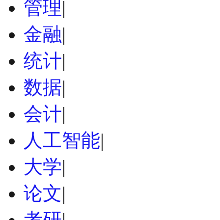
管理
|
金融
|
统计
|
数据
|
会计
|
人工智能
|
大学
|
论文
|
考研
|