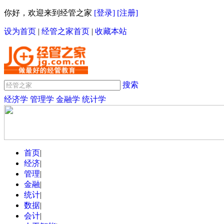
你好，欢迎来到经管之家
[登录]
[注册]
设为首页
|
经管之家首页
|
收藏本站
搜索
经济学
管理学
金融学
统计学
首页
|
经济
|
管理
|
金融
|
统计
|
数据
|
会计
|