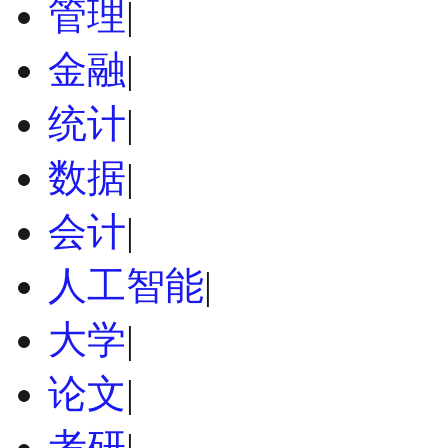
管理
|
金融
|
统计
|
数据
|
会计
|
人工智能
|
大学
|
论文
|
考研
|