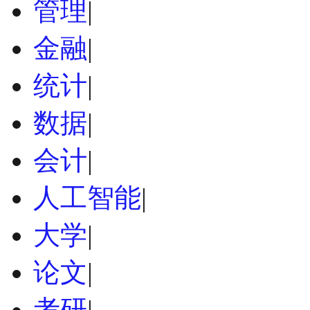
管理
|
金融
|
统计
|
数据
|
会计
|
人工智能
|
大学
|
论文
|
考研
|