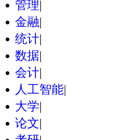
管理
|
金融
|
统计
|
数据
|
会计
|
人工智能
|
大学
|
论文
|
考研
|