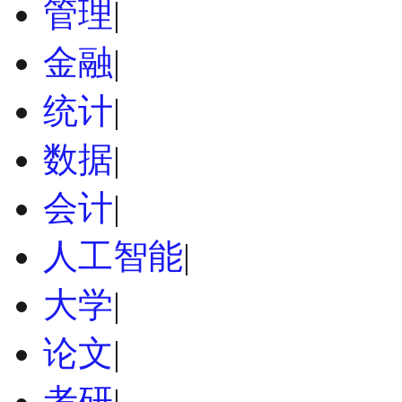
管理
|
金融
|
统计
|
数据
|
会计
|
人工智能
|
大学
|
论文
|
考研
|