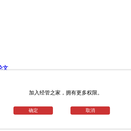
论文
_物流论文
加入经管之家，拥有更多权限。
确定
取消
(一)_计算机专业毕业论文