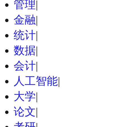
管理
|
金融
|
统计
|
数据
|
会计
|
人工智能
|
大学
|
论文
|
考研
|