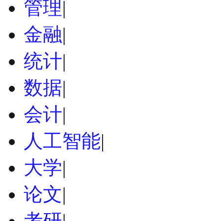
管理
|
金融
|
统计
|
数据
|
会计
|
人工智能
|
大学
|
论文
|
考研
|