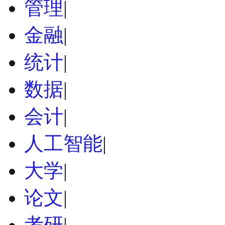
管理
|
金融
|
统计
|
数据
|
会计
|
人工智能
|
大学
|
论文
|
考研
|