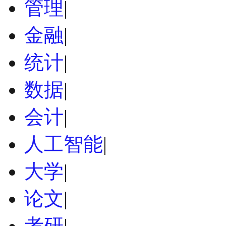
管理
|
金融
|
统计
|
数据
|
会计
|
人工智能
|
大学
|
论文
|
考研
|