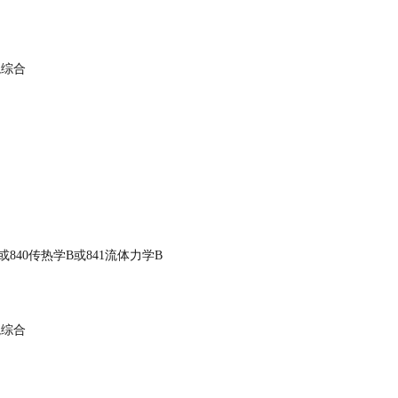
境综合
或840传热学B或841流体力学B
境综合