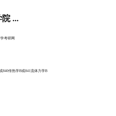
...
大学考研网
或840传热学B或841流体力学B