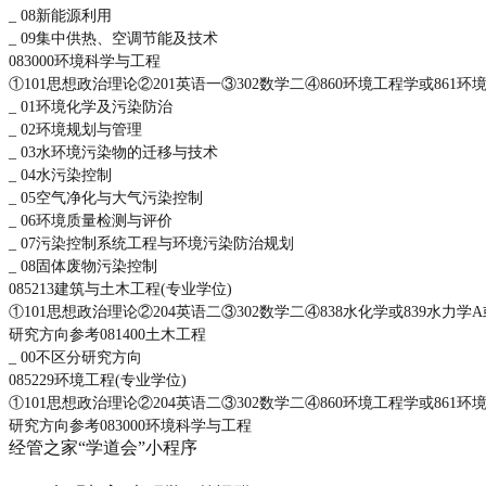
_ 08新能源利用
_ 09集中供热、空调节能及技术
083000环境科学与工程
①101思想政治理论②201英语一③302数学二④860环境工程学或861环
_ 01环境化学及污染防治
_ 02环境规划与管理
_ 03水环境污染物的迁移与技术
_ 04水污染控制
_ 05空气净化与大气污染控制
_ 06环境质量检测与评价
_ 07污染控制系统工程与环境污染防治规划
_ 08固体废物污染控制
085213建筑与土木工程(专业学位)
①101思想政治理论②204英语二③302数学二④838水化学或839水力学A
研究方向参考081400土木工程
_ 00不区分研究方向
085229环境工程(专业学位)
①101思想政治理论②204英语二③302数学二④860环境工程学或861环
研究方向参考083000环境科学与工程
经管之家“学道会”小程序