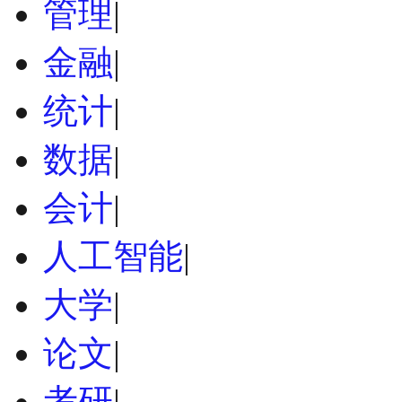
管理
|
金融
|
统计
|
数据
|
会计
|
人工智能
|
大学
|
论文
|
考研
|