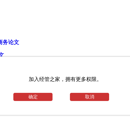
商务论文
文
论文
加入经管之家，拥有更多权限。
床医学就业前景
确定
取消