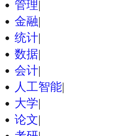
管理
|
金融
|
统计
|
数据
|
会计
|
人工智能
|
大学
|
论文
|
考研
|