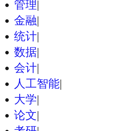
管理
|
金融
|
统计
|
数据
|
会计
|
人工智能
|
大学
|
论文
|
考研
|