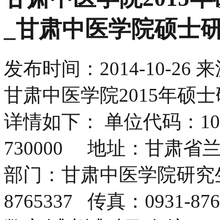
_甘肃中医学院硕士
发布时间：
2014-10-26
来
甘肃中医学院2015年硕士研究生招生专业目录已公布，详情如下： 单位代码：10735 邮政编码：730000 地址：甘肃省兰州市城关区定西东路35号 联系部门：甘肃中医学院研究生招生办公室 电话：0931-8765337 传真：0931-8765337 专业 研究方向 拟招生 人 数 初试考试科目 备注 201基础医学院 联系电话：0931-8765406 100501 中医基础理论 01中医藏象学说及其应用研究 Z6M1 ①101思想政治理论②201英语一③307中医综合④--无 限招医学门类本科毕业生 复试考试科目：中医基础理论 02中医养生理论及其应用研究 03中医治则治法理论及其应用研究 100503 中医医史文献 01历代著名医家脾胃学术思想与临床应用研究 Z5M2 ①101思想政治理论②201英语一③307中医综合④--无 复试科目：中医各家学说 02敦煌医学文献与临床应用研究 03明清时期著名医家学术思想与临床应用研究 100504 方剂学 01方剂作用机理及药效物质基础研究 Z6M2 ①101思想政治理论②201英语一③307中医综合④--无 限招全日制统招医学门类本科毕业生 复试科目：方剂学 02方剂配伍规律及复方配伍的优化研究 03方证客观化及方剂临床应用研究 100505 中医诊断学 01中医四诊理论及应用研究 Z7M2 ①101思想政治理论②201英语一③307中医综合④--无 限招全日制统招医学门类本科毕业生 复试科目：中医诊断学 02中医证候理论及应用研究 03中医病证结合及动物模型研究 04脾胃病中医证候研究、脾胃病中医药防治及治 05诊法与辨证论治体系理论与临床应用研究 100601 中西医结合基础 01干细胞生物学性状及中医药调控作用研究 Z8M2 ①101思想政治理论②201英语一③306西医综合或307中医综合④--无 复试科目：病理学或中医学 同等学力考生加试科目：生理学，生物化学 02肿瘤生物学性状及中医药防治基础研究 03系统及分子生物学在中医药基础研究中的应用 105128 临床病理学 01肿瘤病理 Z4M1 ①101思想政治理论②201英语一③306西医综合或307中医综合④--无 限招全日制统招医学门类本科毕业生 复试科目：病理学 02心脑血管疾病病理 03感染性疾病病理 202中医临床学院 联系电话：0931-8765379 100502 中医临床基础 01经方防治肺系疾病的研究 Z4M1 ①101思想政治理论②201英语一③307中医综合④--无 限招全日制统招医学门类本科毕业生 复试科目：伤寒论或温病学 02经方防治消化系疾病、肿瘤及器官纤维化研究 100506 中医内科学 01糖尿病及其并发症中医药防治研究 Z7M1 ①101思想政治理论②201英语一③307中医综合④--无 复试科目：中医内科学 同等学力考生加试科目： 中医基础理论，方剂学 02心脑血管病中医药防治研究 03消化系统疾病中医药防治研究 04风湿病中医药防治研究 05肾小球疾病中医药防治研究 06呼吸系统中医药急诊研究 100507 中医外