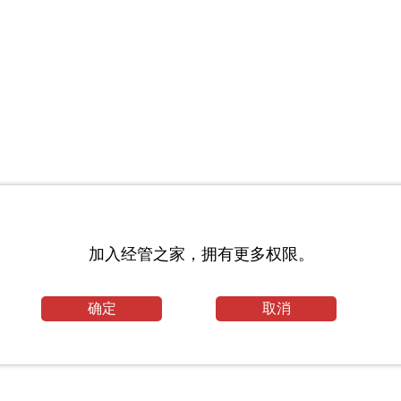
目录_东北师范大学考研网
加入经管之家，拥有更多权限。
科目_西南大学考研网
工程毕业论文
确定
取消