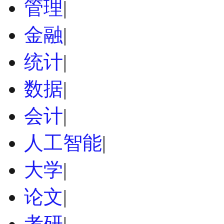
管理
|
金融
|
统计
|
数据
|
会计
|
人工智能
|
大学
|
论文
|
考研
|