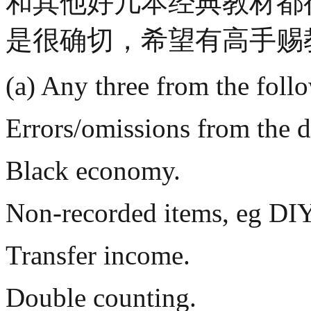
和其他好几本经典教材都
是很确切，希望有高手赐
(a) Any three from the foll
Errors/omissions from the d
Black economy.
Non-recorded items, eg DIY
Transfer income.
Double counting.