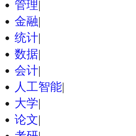
管理
|
金融
|
统计
|
数据
|
会计
|
人工智能
|
大学
|
论文
|
考研
|