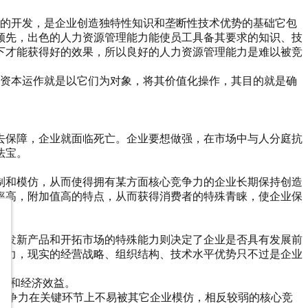
源的开发，是企业创造独特性知识和垄断性技术优势的基础它包
领先，出色的人力资源管理能力能使员工具备其要求的知识、技
下才能获得好的效果，所以良好的人力资源管理能力是难以被竞
的资本运作就是以它们为对象，将其价值化操作，其目的就是确
去保障，企业就面临死亡。企业要想做强，在市场中与人分庭抗
法宝。
制和模仿，从而使得拥有某方面核心竞争力的企业长期保持创造
率高，附加值高的特点，从而获得消费者的特殊青睐，使企业保
开发新产品和开拓市场的特殊能力则决定了企业是否具有发展前
能力，现实的经营战略、组织结构、技术水平优势只不过是企业
效益和经济效益。
心竞争力在关键环节上不易被其它企业模仿，相反较弱的核心竞