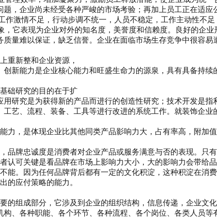
问题，企业尚未经受各种严峻的市场考验；再加上员工正在适应
工工作激情不足，行动步调不统一，人员不稳定，工作主动性不足
印象，它表现为企业对外的知名度，美誉度和信赖度。良好的企
务质量难以保证，缺乏信誉。企业在面临市场生存竞争中很容易
础上重新整和企业资源，
。创新能力是企业核心能力和旺盛生命力的源泉，具有具备持续
。基础研究的目的在于扩
应用研究是为获得新的产品而进行的创造性研究；技术开发是指
、工艺、流程、装备、工具等进行改进的系统工作。就装饰企业
。
特能力，是体现企业比其他同类产品影响力大，占有率高，附加
力，品牌忠诚度是消费者对企业产品或服务满意与否的表现。只
费者认可关键是看品牌在市场上影响力大小，大的影响力会带给
却不能。因为任何品牌背后都有一定的文化积淀，这种积淀在消
作出的应付策略的能力。
重要的组成部分，它涉及到企业的组织结构，信息传递，企业文
机构、各种职能、各个环节、各种流程、各个岗位、各类人员等