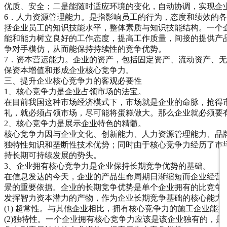
优质、安全；二是能随时适应环境的变化，自动协调，实现企
6．人力资源管理能力。是指影响员工的行为，态度和绩效的
括企业员工的知识技能水平，整体素质与知识技能结构。一个
能和能力树立良好的工作态度，提高工作质量，间接的提供产
争对手模仿，从而能保持持续性的竞争优势。
7．资本营运能力。企业的资产，包括固定资产、流动资产、
保资本增值和形成企业核心竞争力。
三、提升企业核心竞争力的客观必要性
1、核心竞争力是企业占领市场的法宝。
在目前我国这种市场经济模式下，市场就是企业的命脉，抢得
礼，就必须占领市场，尽可能将蛋糕做大。那么企业就必须要
2、核心竞争力是展示企业特色的精髓。
核心竞争力因与企业文化、创新能力、人力资源管理能力、品
独特性知识和垄断性技术优势；同时由于核心竞争力经历了市
持长期可持续发展的势头。
3、企业拥有核心竞争力是企业保持长期竞争优势的基础。
在信息发达的今天，企业的产品生命周期日渐缩短而企业经营
景的重要依据。企业的长期竞争优势是单个企业拥有的比竞争
发挥智力资本潜力的产物，作为企业长期竞争基础的核心能力
(1) 超常性。与其他企业相比，拥有核心竞争力的施工企业
(2)独特性。一个企业拥有核心竞争力应该是该企业独有的，