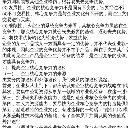
争力则容易被其他企业模仿，很容易失去竞争优势。
(3) 发展性。企业的核心竞争力不是固有不变的，它要经过不
(4)不可交易性。核心竞争力是与企业文化分不开的，而企业
交易进行买卖。
(5) 兼顾性。从企业的系统竞争力来看，其核心竞争力虽然
竞争力，那么核心竞争力就会丧失必要的基础，逐渐丧失优势
4、将技术优势转化为经济优势，效益优势。
企业的某一产品或某一方面具有一定的优势，并不代表企业就
的体现。因此企业的竞争优势并不在于产品，而在于支撑其产
由此可见企业产品是企业生产经营的结果，是企业竞争的载体
才能具有竞争力。
四、提高企业核心竞争力的途径
（一）、企业核心竞争力的来源
主要分内部途径和外部途径，我们先从内部途径说起。
首先，企业从从上到下，都应该认知企业核心竞争力战略在市
其次，要集中公司资源从事某一领域的专业化经营，在这一过
第三、加强研究和开发能力。这是打造企业核心竞争力的关键
第四，在人力资源能力，要尽快为企业核心竞争力的打造提供
第五，塑造独特的企业文化。有过这样的一句话：“他们可以
识和垄断性技术优势的基础。有了全体员工共同认同的价值观
外部途径
首先，可通过学习获得企业核心竞争力。学习有助企业的专业