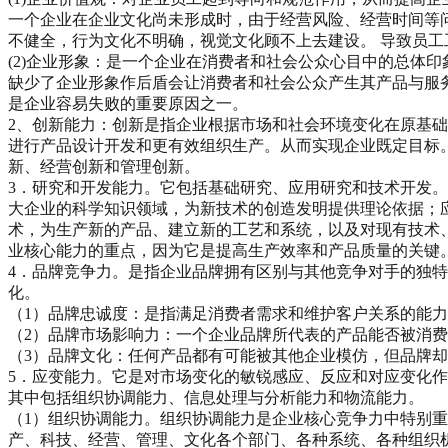
一个企业在企业文化尚未形成时，由于经营风险、经营时间等
不健全，行为文化不明确，视觉文化顾不上去建设。 导致员
(2)企业形象：是一个企业在消费者和社会公众心目中的总体
缺少了企业形象作后盾会让消费者和社会公众产生其产品与服
是企业容易失败的重要原因之一。
2、创新能力：创新是指企业根据市场和社会环境变化在原基
进行产品设计开发和更有效组织生产。从而实现企业既定目标
新、经营创新和管理创新。
3．研究和开发能力。它包括基础研究、应用研究和技术开发
大企业的科学知识领域，为新技术的创造发明提供理论依据；
术，为生产新的产品、建立新的工艺和系统，以及对现有技术
业核心能力的重点，因为它是提高生产效率和产品质量的关键
4．品牌竞争力。是指企业品牌拥有区别与其他竞争对手的独
化。
（1）品牌忠诚度：是指满足消费者需求和维护客户关系的能
（2）品牌市场影响力：一个企业品牌所代表的产品能否被消
（3）品牌文化：任何产品都有可能被其他企业模仿，但品牌
5．应变能力。它是对市场变化的敏锐感应、反应和对应变化
其中包括组织协调能力、信息处理与分析能力和物流能力。
（1）组织协调能力。组织协调能力是企业核心竞争力中特别
产、科技、经营、管理、文化各个部门、各种系统、各种组织