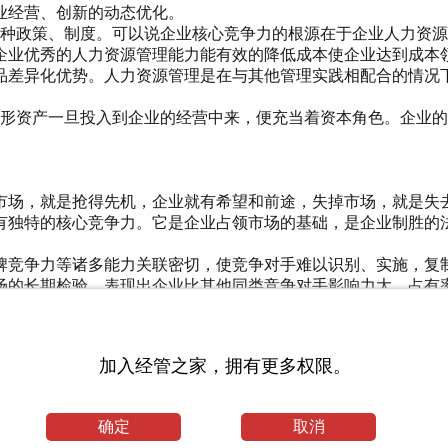
业经营、创新的动态优化。
各种政策、制度。可以说企业核心竞争力的根源在于企业人力资
企业优秀的人力资源管理能力能有效的降低成本使企业达到成本
品差异化优势。人力资源管理是在与其他管理实践相配合的情况
无形资产一旦投入到企业的经营中来，便充当着资本角色。企业
市场，就是抢得先机，企业就有希望和前途，失掉市场，就是失
有独特的核心竞争力。它是企业占领市场的基础，是企业制胜的
牌竞争力等诸多能力关联密切，使竞争对手难以识别、实施，复
场的长期检验，表现出企业比其他同类竞争对手影响力大，占有
日益国际化。今日的成功不再代表明日的辉煌。而企业具有不断
加入经管之家，拥有更多权限。
对手能够更加卓越有成效地从事生产经营活动和解决各种难题的
必须具有如下特征：
能拥有更高的劳动生产率，能更好的节约成本，能更好的获取社会
确定
取消
是其它企业无法模仿和超越的。这种能力有强弱之分，较强的核