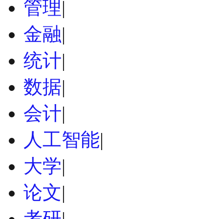
管理
|
金融
|
统计
|
数据
|
会计
|
人工智能
|
大学
|
论文
|
考研
|