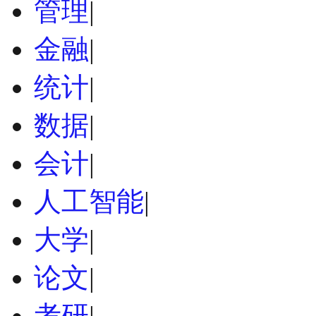
管理
|
金融
|
统计
|
数据
|
会计
|
人工智能
|
大学
|
论文
|
考研
|