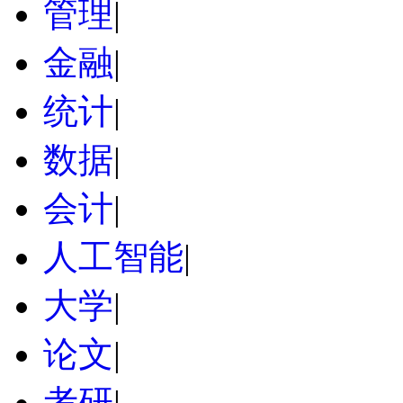
管理
|
金融
|
统计
|
数据
|
会计
|
人工智能
|
大学
|
论文
|
考研
|