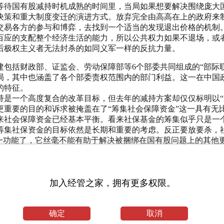
等待国有股减持时机成熟的时间里，当局如果想要解决围绕庞大
决策和重大制度变迁的演进方式。放弃完全由高高在上的政府来制
交易各方的参与和博弈，去找到一个适当的发现退出价格的机制
百应的支配整个经济生活的能力，所以公共权力如果不退场，或
后极权主义者无法封杀的如同义军一样的反抗力量。
包括财政部、证监会、劳动保障部等6个部委共同组成的“部际
局，其中也涵盖了各个部委责权范围内的部门利益。这一在中国
的特征。
持是一个高度复合的改革目标，但去年的减持方案却仅仅标明以“
更重要的目的和诉求被掩盖在了“筹集社会保障资金”这一具有无
来社会保障资金已经基本平衡。看来社保基金的筹集似乎只是一
筹集社保资金的目标依然是长期和重要的考虑。反正要放要杀，
单一功能了，它丝毫不能有助于解决被捆绑在国有股问题上的其他
暂停执行国务院暂行规定，也是一件颇值得玩味的事情。有人指
滑头的做法和打着“筹集社会保障资金”的旗号减持国有股一样，
和现代政治的一个极大差别，即传统的统治者不在乎程序，而精
和未明确化的产权结构改革和国有资产退出问题，都敌不过需要证
加入经管之家，拥有更多权限。
施都复杂万倍的犬牙交错的博弈局面，比如几千万股民的切身利
确定
取消
的给予一项具体措施以是非对错的认定。这既是国有股问题在中国