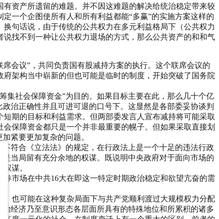
国有资产所遗留的难题。并不因这难题的解决给统治稳定带来较
定一个企图使所有人和所有利益都能“多赢”的实施方案这样的
。换句话说，由于传统的公共权力在多元利益格局下（公共权力
者说找不到一种让公共权力退场的方式，那么公共资产的和和气
联席会议”，共同负责国有股减持方案的执行。这个联席会议的
政府架构当中崭新的但也可能是临时的制度，开始突破了国务院
筹集社会保障资金”为目的。如果目标主要在此，那么几十个亿
比政治正确性并且可进可退的口号下。这显然是各部委妥协谈判
个短期的目标和利益需求。但两部委发言人宣布减持将可能采取
社会保障资金都只是一个并非最重要的幌子。但如果采取直接划
更加紧要更加复杂的问题。
出这不符合《立法法》的规定，在行政法上是一个十足的违法行政
都是当局留有充分余地的权谋。既说明中央政府对于面向市场的
于权谋。
券市场在中共16大在即这一特定时期政治稳定和欲望亢奋的需
益，也可能在这种复杂局面下与共产党顺利渡过大规模权力分配
政治经济乃至意识形态各层面所具有的特殊地位和所累积的诸多