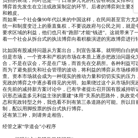
负担的表现，同时也是一个日渐多元化的社会在制度安排和公
博弈首先发生在立法或政策制定的环节。后者的博弈则主要发
和赖皮。
而如果一个社会像90年代以来的中国这样，在民间甚至官方
统一和制度变迁上的垂直集权，不要说政府与公民之间，就是
要求区域的利益，他们也只有“跑部”才能“钱进”。这就带来了
着一个社会从拆台式的执法博弈向着积极演进的宪政博弈进行
比如国有股减持问题从方案出台，到宣告落幕。就明明白白的
但是市场，一个资本和产权的市场在本质上逐步把政治问题化
合，不是在议会，不是在广场，而首先在交易所。各种利益可
而为了避免损失和社会管理的波动，将利益的博弈从市场移师
查。资本市场就会成为一种现实的推动力量和切切实实的压力
宪政的博弈之中逐步看得见的光明。如果绕过这个从市场到宪政
在先前的减持新方案讨论中，已有学者提出召开国有股减持听
识形态涵盖多元利益主张的重建“体用”关系的思路外，执政
态和宪政转型之外，我也看不到有第三条道路的可能。所以目
制，配以用脚投票的拆台式执行博弈。
还有第三种，则请奔走相告。
经管之家“学道会”小程序