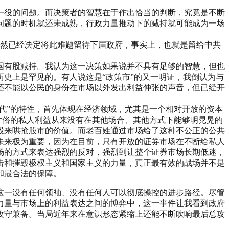
一役的问题。而决策者的智慧在于作出恰当的判断，究竟是不断
问题的时机就还未成熟，行政力量推动下的减持就可能成为一场
显然已经决定将此难题留待下届政府，事实上，也就是留给中共
国有股减持。我认为这一决策如果说并不具有足够的智慧，但也
史上是罕见的。有人说这是“政策市”的又一明证，我倒认为与
还不能以公民的身份在市场以外发出利益伸张的声音，但已经开
代”的特性，首先体现在经济领域，尤其是一个相对开放的资本
世俗的私人利益从来没有在其他场合、其他方式下能够明晃晃的
股来哄抢股市的价值。而老百姓通过市场给了这种不公正的公共
未来极为重要，因为在目前，只有开放的证券市场在不断给私人
场的方式来表达强烈的反对，强烈到让整个证券市场长期低迷，
击和摧毁极权主义和国家主义的力量，真正最有效的战场并不是
和最合法的保障。
这一没有任何领袖、没有任何人可以彻底操控的进步路径。尽管
力量与市场上的利益表达之间的博弈中，这一事件让我看到政府
攻守兼备。当局近年来在意识形态紧缩上还能不断吹响最后总攻