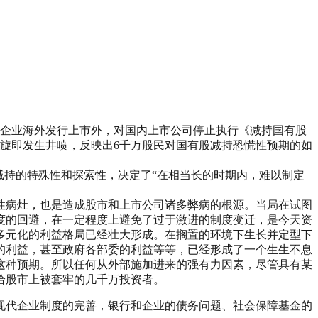
除企业海外发行上市外，对国内上市公司停止执行《减持国有股
情旋即发生井喷，反映出6千万股民对国有股减持恐慌性预期的如
减持的特殊性和探索性，决定了“在相当长的时期内，难以制定
性病灶，也是造成股市和上市公司诸多弊病的根源。当局在试图
度的回避，在一定程度上避免了过于激进的制度变迁，是今天资
多元化的利益格局已经壮大形成。在搁置的环境下生长并定型下
的利益，甚至政府各部委的利益等等，已经形成了一个生生不息
这种预期。所以任何从外部施加进来的强有力因素，尽管具有某
给股市上被套牢的几千万投资者。
现代企业制度的完善，银行和企业的债务问题、社会保障基金的