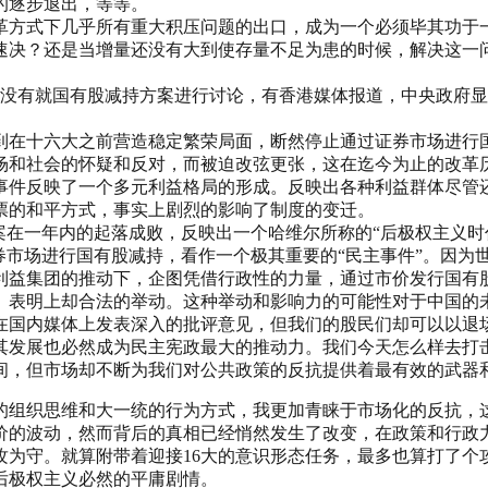
的逐步退出，等等。
改革方式下几乎所有重大积压问题的出口，成为一个必须毕其功于
速决？还是当增量还没有大到使存量不足为患的时候，解决这一
均没有就国有股减持方案进行讨论，有香港媒体报道，中央政府
到在十六大之前营造稳定繁荣局面，断然停止通过证券市场进行
场和社会的怀疑和反对，而被迫改弦更张，这在迄今为止的改革历
事件反映了一个多元利益格局的形成。反映出各种利益群体尽管
票的和平方式，事实上剧烈的影响了制度的变迁。
案在一年内的起落成败，反映出一个哈维尔所称的“后极权主义时
券市场进行国有股减持，看作一个极其重要的“民主事件”。因为
利益集团的推动下，企图凭借行政性的力量，通过市价发行国有
、表明上却合法的举动。这种举动和影响力的可能性对于中国的
在国内媒体上发表深入的批评意见，但我们的股民们却可以以退
其发展也必然成为民主宪政最大的推动力。我们今天怎么样去打
间，但市场却不断为我们对公共政策的反抗提供着最有效的武器
的组织思维和大一统的行为方式，我更加青睐于市场化的反抗，
价的波动，然而背后的真相已经悄然发生了改变，在政策和行政
攻为守。就算附带着迎接16大的意识形态任务，最多也算打了个
后极权主义必然的平庸剧情。