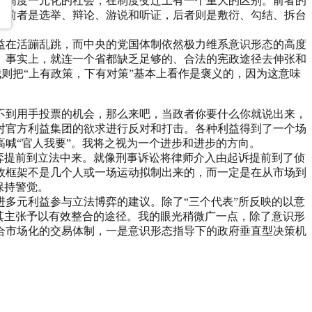
益高度一元化的社会，在制度变迁上有一个重大的区别。前者的
。前者是选举、辩论、游说和听证，后者则是敷衍、勾结、拆台
益在活蹦乱跳，而中央的党国体制依然极力维系意识形态的高度
。事实上，就连一个省都缺乏足够的、合法的宪政途径去伸张和
我则把“上有政策，下有对策”基本上看作是褒义的，因为这意味
不到用手投票的机会，那么来吧，当政者你要什么你就说出来，
对官方利益集团的欲求进行反对和打击。各种利益得到了一个场
喊“官人我要”。我将之视为一个进步和进步的方向。
弈提前到立法中来。就像刑事诉讼将律师介入由起诉提前到了侦
政框架不是几个人或一场运动拟制出来的，而一定是在从市场到
保持警觉。
多元利益参与立法博弈的建议。除了“三个代表”所反映的以意
其主张予以有效整合的途径。我的眼光稍微广一点，除了意识形
合市场化的交易体制，一是意识形态指导下的政府垂直型决策机