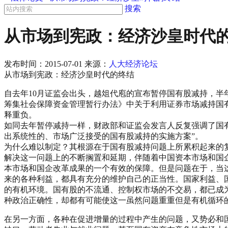
搜索
从市场到宪政：经济沙皇时代
发布时间：
2015-07-01
来源：
人大经济论坛
从市场到宪政：经济沙皇时代的终结
自去年10月证监会出头，越俎代庖的宣布暂停国有股减持，半
筹集社会保障资金管理暂行办法》中关于利用证券市场减持国有
释重负。
如同去年暂停减持一样，财政部和证监会发言人反复强调了国有
出系统性的、市场广泛接受的国有股减持的实施方案”。
为什么难以制定？其根源在于国有股减持问题上所累积起来的
解决这一问题上的不断搁置和延期，伴随着中国资本市场和国
本市场和国企改革成果的一个有效的保障。但是问题在于，当
来的各种利益，都具有充分的维护自己的正当性。国家利益、
的有机环境。国有股的不流通、控制权市场的不交易，都已成
种政治正确性，却都有可能使这一虽然问题重重但是有机循环
在另一方面，各种在促进增量的过程中产生的问题，又势必和