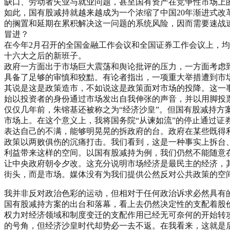
缺口、劳动者失业与就业问题，甚至国有资产在竞争性市场上
如此，国有股减持就越来越成为一个浓缩了中国20年渐进式
的搁置和延期在累积解决这一问题的系统风险，因而需要速战
冒进？
在今年2月召开的全国金融工作会议和全国证券工作会议上，
十六大之后的新班子。
政府一方面出于市场巨大震荡和舆论批评的压力，一方面考虑
具备了足够的审慎和狡黠。有论者指出，一项重大举措遭到市
其说是这是政策造市，不如说这是政策面对市场的投降。这一
始以投资者的身份通过市场发出自我伸张的声音，并以用脚投
仅仅几年前，朱镕基还被称之为“经济沙皇”。但国有股减持方
市场上。在这个意义上，我将国务院“从谏如流”的停止通过证
表达自己的不满，能够明晃晃的拆政府的台。政府在某些既得
政策以两败俱伤的沉痛打击。我们看到，这是一种事实上拆台
利益带来这样的空间。以国有股减持为例，我们仍然不能随意
让中央政府朝令夕改。这充分说明市场经济是最民主的经济，
街头，而是市场。媒体没有为我们提供公然反对公共政策的空
我并非反对政治色彩的运动，但相对于任何政治诉求必然具有
国有股减持方案的出台和落幕，看上去仍然决定性的支配着股
权力对经济领域和制度变迁的支配作用已经无可奈何的开始转
的号角，但经济沙皇时代却势必一去不返。在我看来，这就是