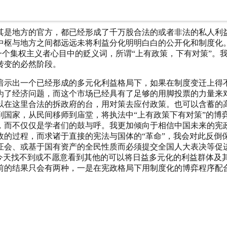
共选择上的必然趋势。一个多元利益格局的市场经济社会，和利
生在执法或政策落实的环节。前者是用手投票，后者是用脚投票
尤其是地方的官方，都已经形成了千万股合法的或者非法的私人利
中枢与地方之间都远远未将利益分化明明白白的公开化和制度化
一个集权主义者心目中的贬义词，所谓“上有政策，下有对策”。
转变的必然阶段。
暗示出一个已经形成的多元化利益格局下，如果在制度变迁上得
为了经济问题，而这个市场已经具有了足够的用脚投票的力量来
以在这里合法的拆政府的台，用对策去应付政策。也可以含蓄的高
到国家，从民间移师到庙堂，将执法中“上有政策下有对策”的博
，而不仅仅是学者们的鼓与呼。我更加倾向于相信中国未来的宪
的过程，而求诸于直接的宪法与国体的“革命”，我会对此反倒
证会、或基于国有资产的全民性质而必须提交全国人大表决等促进
党今天找不到或不愿意看到其他的可以将日益多元化的利益群体及
前的结果只会有两种，一是在宪政格局下用制度化的博弈程序配