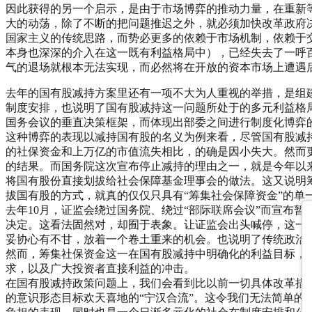
因此获得的另一个启示，是由于市场博弈的推动力量，在重新
大的动荡，除了不断的把问题推迟之外，就必须加快改革政府
国家主义的传统思路，而势必更多的依赖于市场机制，依赖于
本身也深深的介入在这一既有利益格局中），已经失去了一呼
气的退场就根本无法实现，而必然将在开放的资本市场上遭遇
去年的国有股减持方案里还有一项不大为人重视的举措，是组建
制度安排，也说明了国有股减持这一问题所处于的多元利益格
国务会议的垂直决策框架，而体现出部委之间进行制度化博弈
这种博弈的表现以减持国有股的名义为例来看，尽管国有股减
的社保资金和上万亿的市值流失相比，的确是因小失大。然而
的结果。而国务院这次宣布停止减持的理由之一，就是今年以
将国有股份直接划拔给社会保障基金理事会的做法。这又说明
拔国有股的方式，就真的仅仅只具有“筹集社会保障资金”的
去年10月，证监会绕过国务院、绕过“部际联席会议”而宣布
决定。这看法固然对，却囿于表象。让证监会出头喊停，这一
妥协心有不甘，放着一个卷土重来的机会。也说明了传统政治
然而，筹集社保资金这一在国有股减持中明确化的利益目标，
求，以及广大投资者直接利益的冲击。
在国有股减持政策问题上，我们会看到比以前一切具体改革措
的意识形态目标欢天喜地的“宁汉合流”。这令我们无法简单