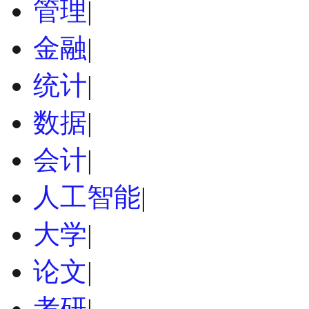
管理
|
金融
|
统计
|
数据
|
会计
|
人工智能
|
大学
|
论文
|
考研
|