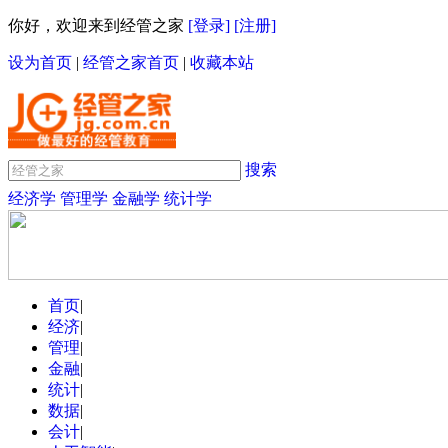
你好，欢迎来到经管之家
[登录]
[注册]
设为首页
|
经管之家首页
|
收藏本站
搜索
经济学
管理学
金融学
统计学
首页
|
经济
|
管理
|
金融
|
统计
|
数据
|
会计
|