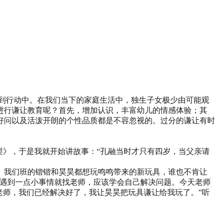
到行动中。在我们当下的家庭生活中，独生子女极少由可能观
进行谦让教育呢？首先，增加认识，丰富幼儿的情感体验；其
好问以及活泼开朗的个性品质都是不容忽视的。过分的谦让有时
梨》，于是我就开始讲故事：“孔融当时才只有四岁，当父亲请
。我们班的锴锴和昊昊都想玩鸣鸣带来的新玩具，谁也不肯让
要遇到一点小事情就找老师，应该学会自己解决问题。今天老师
老师，我们已经解决好了，我让昊昊把玩具谦让给我玩了。”听