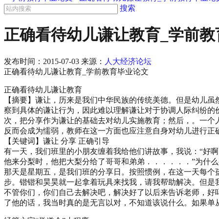
搜索
正确看待幼儿谦让教育_学前教
发布时间：
2015-07-03
来源：
人大经济论坛
正确看待幼儿谦让教育_学前教育毕业论文
正确看待幼儿谦让教育
【摘要】谦让，历来是我们中华民族的传统美德。但是幼儿虽
察到具体的谦让行为，因此难以理解谦让对于协调人际纠纷的
次，把分享作为谦让的基础去对幼儿实施教育；然后，。一个
反而会成为懦弱，教师在这一方面也应注意自身对幼儿进行正
【关键词】谦让 分享 正确引导
有一天，我们班里的小朋友缠着我给他们讲故事，我说：“好啊
他来分梨时，他把大梨分给了哥哥和弟弟．．．．．．”为什
那天是星期五，是我们班的分享日。按照惯例，在这一天每个
步。锴锴和昊昊就一起拿着玩具来找我，请我帮助解决。但是
不管你们，你们自己去解决吧，解决好了以后来告诉老师，好吗
了他的话，我当时真的是无言以对，不知道该说什么。如果单